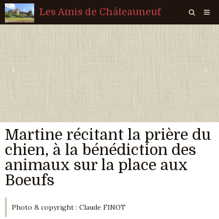
Les Amis de Châteauneuf
Page d'accueil
Livre d'or
‹
›
Agenda
Quiz
Vidéos
Martine récitant la prière du
Album
chien, à la bénédiction des
Contact
animaux sur la place aux
Sondages
Boeufs
Photo & copyright : Claude FINOT