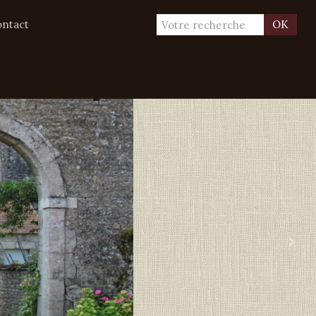
ntact
OK
›