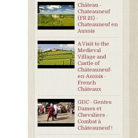
Château -
Chateauneuf
(FR 21) -
Chateauneuf en
Auxois
A Visit to the
Medieval
Village and
Castle of
Châteauneuf-
en-Auxois -
French
Châteaux
GDC - Gentes
Dames et
Chevaliers -
Combat à
Châteauneuf !