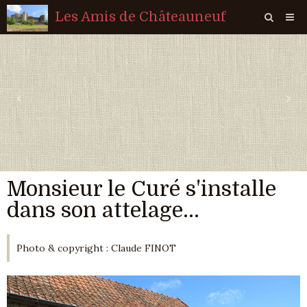
Les Amis de Châteauneuf
Page d'accueil
Livre d'or
‹
›
Agenda
Quiz
Vidéos
Monsieur le Curé s'installe
Album
dans son attelage...
Contact
Sondages
Photo & copyright : Claude FINOT