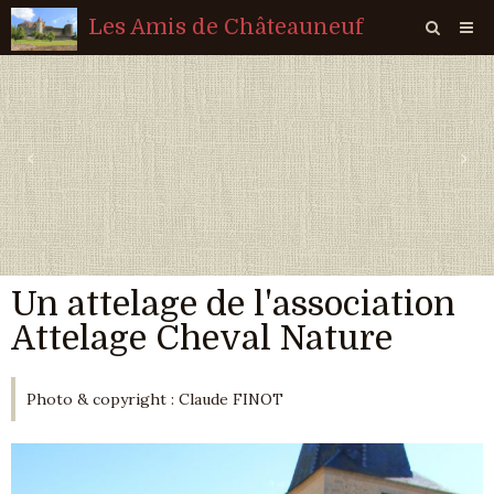
Les Amis de Châteauneuf
Page d'accueil
Livre d'or
‹
›
Agenda
Quiz
Vidéos
Un attelage de l'association
Album
Attelage Cheval Nature
Contact
Sondages
Photo & copyright : Claude FINOT