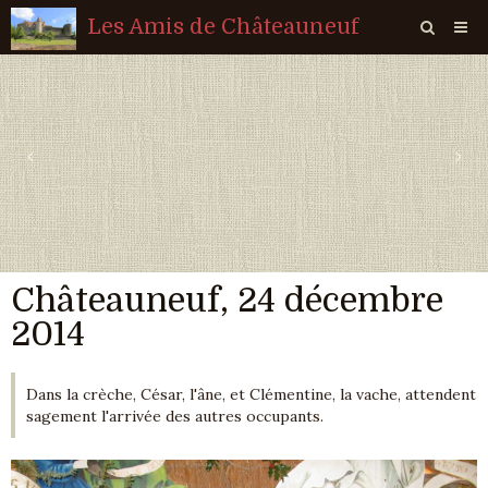
Les Amis de Châteauneuf
Page d'accueil
Livre d'or
‹
›
Agenda
Quiz
Vidéos
Châteauneuf, 24 décembre
Album
2014
Contact
Sondages
Dans la crèche, César, l'âne, et Clémentine, la vache, attendent
sagement l'arrivée des autres occupants.